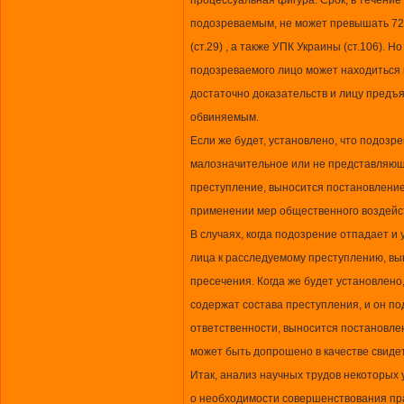
процессуальная фигура. Срок, в течение
подозреваемым, не может превышать 72 
(ст.29) , а также УПК Украины (ст.106). 
подозреваемого лицо может находиться н
достаточно доказательств и лицу предъя
обвиняемым.
Если же будет, установлено, что подоз
малозначительное или не представляю
преступление, выносится постановление
применении мер общественного воздейс
В случаях, когда подозрение отпадает и
лица к расследуемому преступлению, в
пресечения. Когда же будет установлено
содержат состава преступления, и он п
ответственности, выносится постановле
может быть допрошено в качестве свиде
Итак, анализ научных трудов некоторых 
о необходимости совершенствования пра