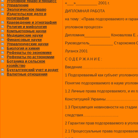
Уголовное право и процесс
«___»__________ 2001 г.
Управление
Экологическое право
ДИПЛОМНАЯ РАБОТА
Издательское дело и
полиграфия
на тему : «Права подозреваемого и гара
Краеведение и этнография
Религия и мифология
уголовном процессе»
Компьютерные науки
Дипломник____________ Коновалова Е. 
Медицинские науки
Финансовые науки
Руководитель___________ Старокожев О
Управленческие науки
Биология и химия
Луганск 2001
Рефераты по экономике
Рефераты по астрономии
С О Д Е Р Ж А Н И Е :
Ботаника и сельское
хозяйство
Введение…………………………………
Бухгалтерский учет и аудит
Валютные отношения
1 Подозреваемый как субъект угол
Понятие подозреваемого в науке уг
1.2 Личные права подозреваемого, и их
Конституцией Украины…………
1.3 Презумпция невиновности на стадии
следствия………………………..
2 Гарантии прав подозреваемого в
2.1 Процессуальные права подозрев