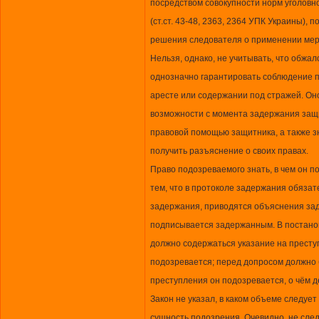
посредством совокупности норм уголовн
(ст.ст. 43-48, 2363, 2364 УПК Украины),
решения следователя о применении мер
Нельзя, однако, не учитывать, что обжал
однозначно гарантировать соблюдение 
аресте или содержании под стражей. Он
возможности с момента задержания защ
правовой помощью защитника, а также зн
получить разъяснение о своих правах.
Право подозреваемого знать, в чем он п
тем, что в протоколе задержания обяза
задержания, приводятся объяснения зад
подписывается задержанным. В постано
должно содержаться указание на престу
подозревается; перед допросом должно 
преступления он подозревается, о чём д
Закон не указал, в каком объеме следуе
сущность подозрения. Очевидно, не сле