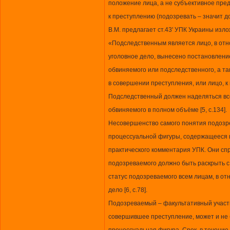
положение лица, а не субъективное пре
к преступлению (подозревать – значит д
В.М. предлагает ст.43' УПК Украины изл
«Подследственным является лицо, в отн
уголовное дело, вынесено постановление
обвиняемого или подследственного, а т
в совершении преступления, или лицо, 
Подследственный должен наделяться в
обвиняемого в полном объёме [5, с.134].
Несовершенство самого понятия подозр
процессуальной фигуры, содержащееся 
практического комментария УПК. Они сп
подозреваемого должно быть раскрыть с
статус подозреваемого всем лицам, в о
дело [6, с.78].
Подозреваемый – факультативный участн
совершившее преступление, может и не