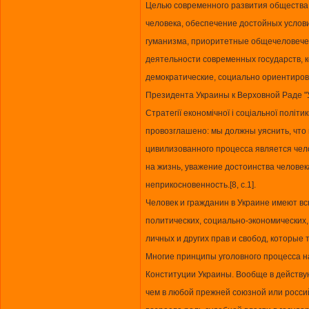
Целью современного развития общества
человека, обеспечение достойных услови
гуманизма, приоритетные общечеловечес
деятельности современных государств, 
демократические, социально ориентиров
Президента Украины к Верховной Раде "Ук
Стратегії економічної і соціальної політи
провозглашено: мы должны уяснить, чт
цивилизованного процесса является чело
на жизнь, уважение достоинства человека
неприкосновенность.[8, с.1].
Человек и гражданин в Украине имеют вс
политических, социально-экономических, 
личных и других прав и свобод, которые 
Многие принципы уголовного процесса н
Конституции Украины. Вообще в действу
чем в любой прежней союзной или россий