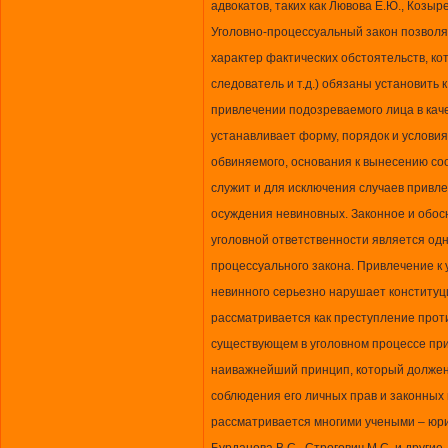
адвокатов, таких как Лювова Е.Ю., Козыре
Уголовно-процессуальный закон позволяе
характер фактических обстоятельств, к
следователь и т.д.) обязаны установить
привлечении подозреваемого лица в кач
устанавливает форму, порядок и условия
обвиняемого, основания к вынесению со
служит и для исключения случаев привле
осуждения невиновных. Законное и обос
уголовной ответственности является од
процессуального закона. Привлечение к
невинного серьезно нарушает конституц
рассматривается как преступление проти
существующем в уголовном процессе при
наиважнейший принцип, который должен
соблюдения его личных прав и законных
рассматривается многими учеными – юрис