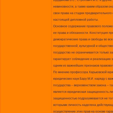
Бурданова В.С., Строгович М.С. и други
невиновности, а также каким образом о
свои права на стадии предварительного 
настоящей дипломной работы.
Основное содержание правового положе
ее права и обязанности. Конституция п
демократические права и свободы во все
государственной, культурной и обществ
государство не ограничивается только з
гарантирует соблюдение и реализацию э
одним из важнейших признаков правового
По мнению профессора Харьковской юри
юридических наук Бару М.И. наряду с в
государства – верховенством закона – 
является юридическая защищенность лич
защищенностью подразумевается не толь
которыми личность наделена действующ
осуществление этих прав на основе гара