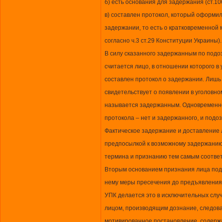
б) есть основания для задержания (ст.10
в) составлен протокол, который оформи
задержании, то есть о кратковременной 
согласно ч.3 ст.29 Конституции Украины).
В силу сказанного задержанным по под
считается лицо, в отношении которого в
составлен протокол о задержании. Лишь
свидетельствует о появлении в уголовно
называется задержанным. Одновременно
протокола – нет и задержанного, и подо
Фактическое задержание и доставление 
предпосылкой к возможному задержанию
термина и признанию тем самым соотве
Вторым основанием признания лица под
нему меры пресечения до предъявления 
УПК делается это в исключительных слу
лицом, производящим дознание, следов
мотивированное постановление, содержа