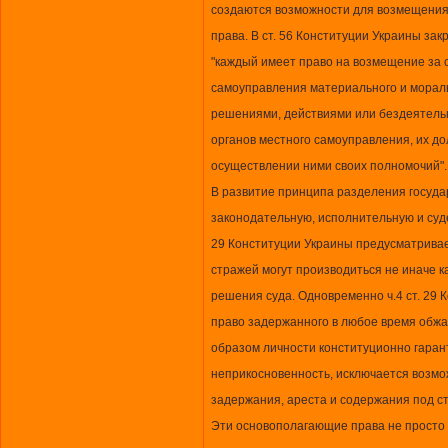
создаются возможности для возмещения
права. В ст. 56 Конституции Украины зак
"каждый имеет право на возмещение за с
самоуправления материального и морал
решениями, действиями или бездеятельн
органов местного самоуправления, их д
осуществлении ними своих полномочий".
В развитие принципа разделения госуда
законодательную, исполнительную и суде
29 Конституции Украины предусматривае
стражей могут производиться не иначе к
решения суда. Одновременно ч.4 ст. 29
право задержанного в любое время обжал
образом личности конституционно гаран
неприкосновенность, исключается возмо
задержания, ареста и содержания под с
Эти основополагающие права не просто